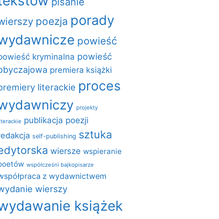
tekstów
pisanie
porady
poezja
wierszy
wydawnicze
powieść
powieść
powieść kryminalna
obyczajowa
premiera książki
proces
premiery literackie
wydawniczy
projekty
publikacja poezji
literackie
sztuka
redakcja
self-publishing
edytorska
wiersze
wspieranie
poetów
współcześni bajkopisarze
współpraca z wydawnictwem
wydanie wierszy
wydawanie książek