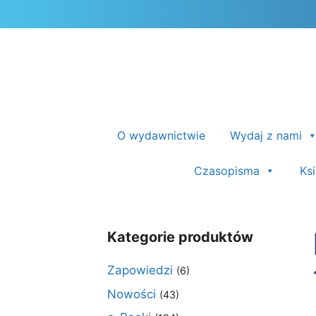
Przejdź
do
treści
O wydawnictwie
Wydaj z nami
Czasopisma
Ks
Kategorie produktów
Zapowiedzi
(6)
Nowości
(43)