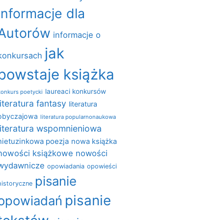
informacje dla
Autorów
informacje o
jak
konkursach
powstaje książka
laureaci konkursów
konkurs poetycki
literatura fantasy
literatura
obyczajowa
literatura popularnonaukowa
literatura wspomnieniowa
nietuzinkowa poezja
nowa książka
nowości książkowe
nowości
wydawnicze
opowiadania
opowieści
pisanie
historyczne
pisanie
opowiadań