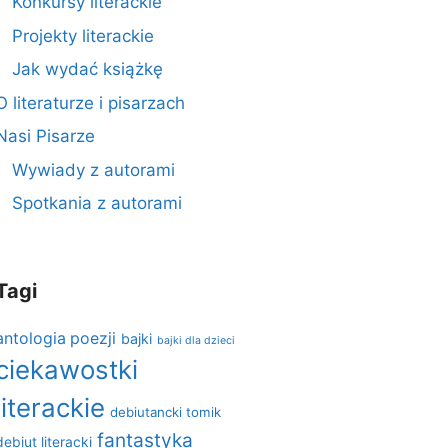
Konkursy literackie
Projekty literackie
Jak wydać książkę
O literaturze i pisarzach
Nasi Pisarze
Wywiady z autorami
Spotkania z autorami
Tagi
antologia poezji
bajki
bajki dla dzieci
ciekawostki
literackie
debiutancki tomik
fantastyka
debiut literacki