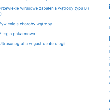
Przewlekłe wirusowe zapalenia wątroby typu B i
C
Żywienie a choroby wątroby
Alergia pokarmowa
Ultrasonografia w gastroenterologii