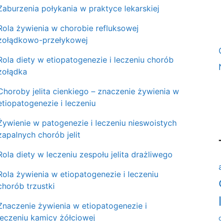
Zaburzenia połykania w praktyce lekarskiej
Rola żywienia w chorobie refluksowej
żołądkowo-przełykowej
Rola diety w etiopatogenezie i leczeniu chorób
żołądka
Choroby jelita cienkiego – znaczenie żywienia w
etiopatogenezie i leczeniu
Żywienie w patogenezie i leczeniu nieswoistych
zapalnych chorób jelit
Rola diety w leczeniu zespołu jelita drażliwego
Rola żywienia w etiopatogenezie i leczeniu
chorób trzustki
Znaczenie żywienia w etiopatogenezie i
leczeniu kamicy żółciowej