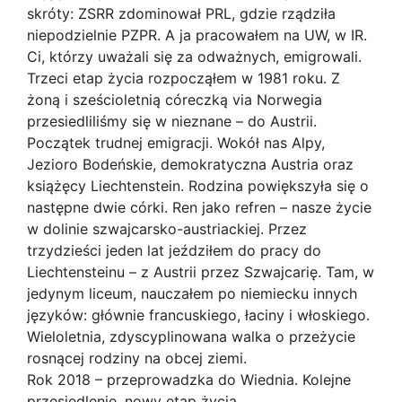
skróty: ZSRR zdominował PRL, gdzie rządziła
niepodzielnie PZPR. A ja pracowałem na UW, w IR.
Ci, którzy uważali się za odważnych, emigrowali.
Trzeci etap życia rozpocząłem w 1981 roku. Z
żoną i sześcioletnią córeczką via Norwegia
przesiedliliśmy się w nieznane – do Austrii.
Początek trudnej emigracji. Wokół nas Alpy,
Jezioro Bodeńskie, demokratyczna Austria oraz
książęcy Liechtenstein. Rodzina powiększyła się o
następne dwie córki. Ren jako refren – nasze życie
w dolinie szwajcarsko-austriackiej. Przez
trzydzieści jeden lat jeździłem do pracy do
Liechtensteinu – z Austrii przez Szwajcarię. Tam, w
jedynym liceum, nauczałem po niemiecku innych
języków: głównie francuskiego, łaciny i włoskiego.
Wieloletnia, zdyscyplinowana walka o przeżycie
rosnącej rodziny na obcej ziemi.
Rok 2018 – przeprowadzka do Wiednia. Kolejne
przesiedlenie, nowy etap życia.