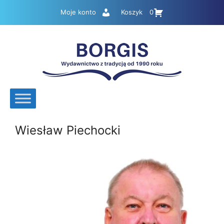
Przejdź
Moje konto
Koszyk
0
do
treści
Wiesław Piechocki