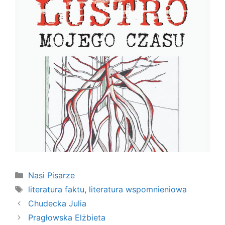
Kategorie
Nasi Pisarze
Tagi
literatura faktu
,
literatura wspomnieniowa
Chudecka Julia
Pragłowska Elżbieta