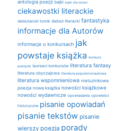
antologia poezji
bajki
bajki dla dzieci
ciekawostki literackie
fantastyka
debiutancki tomik
debiut literacki
informacje dla Autorów
jak
informacje o konkursach
powstaje książka
konkurs
literatura fantasy
laureaci konkursów
poetycki
literatura obyczajowa
literatura popularnonaukowa
literatura wspomnieniowa
nietuzinkowa
nowości książkowe
poezja
nowa książka
nowości wydawnicze
opowiadania
opowieści
pisanie opowiadań
historyczne
pisanie tekstów
pisanie
porady
poezja
wierszy