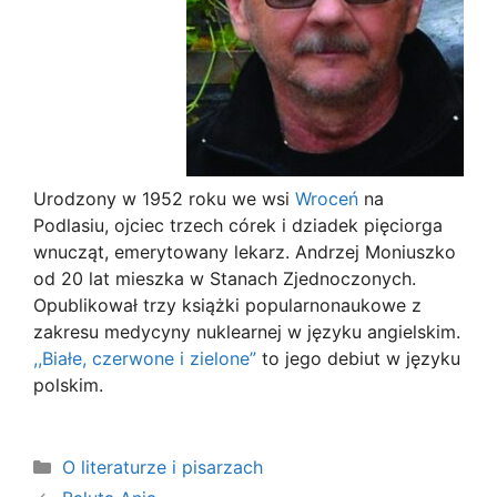
Urodzony w 1952 roku we wsi
Wroceń
na
Podlasiu, ojciec trzech córek i dziadek pięciorga
wnucząt, emerytowany lekarz. Andrzej Moniuszko
od 20 lat mieszka w Stanach Zjednoczonych.
Opublikował trzy książki popularnonaukowe z
zakresu medycyny nuklearnej w języku angielskim.
,,Białe, czerwone i zielone”
to jego debiut w języku
polskim.
Kategorie
O literaturze i pisarzach