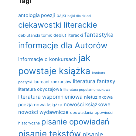
Tagi
antologia poezji
bajki
bajki dla dzieci
ciekawostki literackie
fantastyka
debiutancki tomik
debiut literacki
informacje dla Autorów
jak
informacje o konkursach
powstaje książka
konkurs
literatura fantasy
laureaci konkursów
poetycki
literatura obyczajowa
literatura popularnonaukowa
literatura wspomnieniowa
nietuzinkowa
nowości książkowe
poezja
nowa książka
nowości wydawnicze
opowiadania
opowieści
pisanie opowiadań
historyczne
pisanie tekstów
pisanie