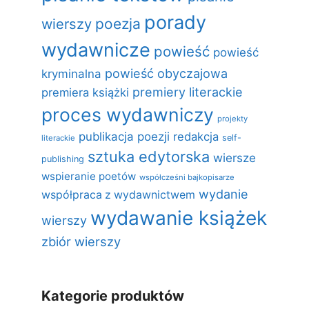
porady
poezja
wierszy
wydawnicze
powieść
powieść
powieść obyczajowa
kryminalna
premiery literackie
premiera książki
proces wydawniczy
projekty
publikacja poezji
redakcja
self-
literackie
sztuka edytorska
wiersze
publishing
wspieranie poetów
współcześni bajkopisarze
wydanie
współpraca z wydawnictwem
wydawanie książek
wierszy
zbiór wierszy
Kategorie produktów