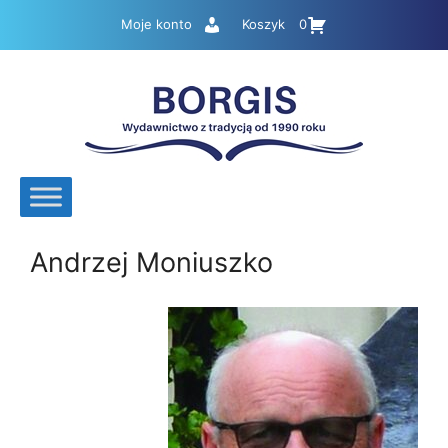
Przejdź
Moje konto
Koszyk
0
do
treści
Andrzej Moniuszko