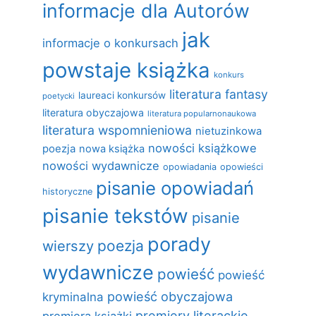
informacje dla Autorów
jak
informacje o konkursach
powstaje książka
konkurs
literatura fantasy
laureaci konkursów
poetycki
literatura obyczajowa
literatura popularnonaukowa
literatura wspomnieniowa
nietuzinkowa
nowości książkowe
poezja
nowa książka
nowości wydawnicze
opowiadania
opowieści
pisanie opowiadań
historyczne
pisanie tekstów
pisanie
porady
poezja
wierszy
wydawnicze
powieść
powieść
powieść obyczajowa
kryminalna
premiery literackie