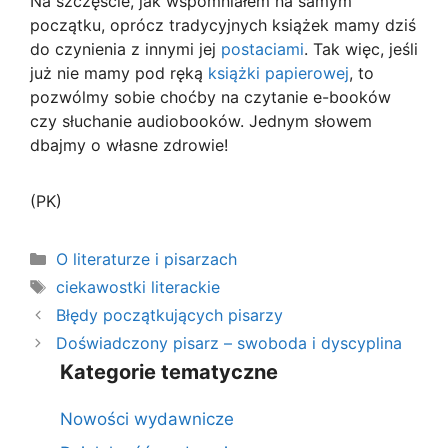
Na szczęście, jak wspomniałem na samym
początku, oprócz tradycyjnych książek mamy dziś
do czynienia z innymi jej
postaciami
. Tak więc, jeśli
już nie mamy pod ręką
książki papierowej
, to
pozwólmy sobie choćby na czytanie e-booków
czy słuchanie audiobooków. Jednym słowem
dbajmy o własne zdrowie!
(PK)
Kategorie
O literaturze i pisarzach
Tagi
ciekawostki literackie
Błędy początkujących pisarzy
Doświadczony pisarz – swoboda i dyscyplina
Kategorie tematyczne
Nowości wydawnicze