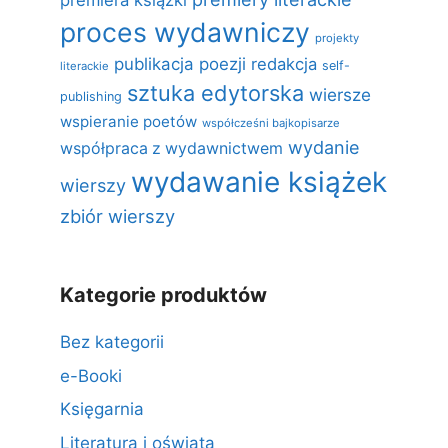
premiera książki
proces wydawniczy
projekty
publikacja poezji
redakcja
self-
literackie
sztuka edytorska
wiersze
publishing
wspieranie poetów
współcześni bajkopisarze
wydanie
współpraca z wydawnictwem
wydawanie książek
wierszy
zbiór wierszy
Kategorie produktów
Bez kategorii
e-Booki
Księgarnia
Literatura i oświata