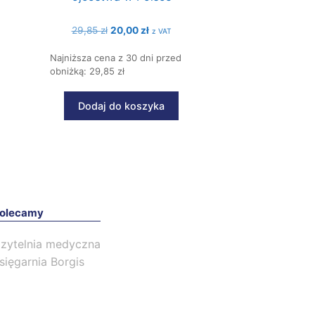
Pierwotna
Aktualna
29,85
zł
20,00
zł
z VAT
cena
cena
Najniższa cena z 30 dni przed
wynosiła:
wynosi:
obniżką: 29,85 zł
29,85 zł.
20,00 zł.
Dodaj do koszyka
olecamy
zytelnia medyczna
sięgarnia Borgis