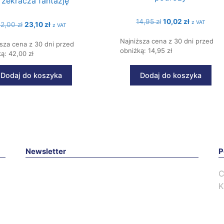
rzekracza fantazję
Pierwotna
Aktualna
14,95
zł
10,02
zł
z VAT
Pierwotna
Aktualna
42,00
zł
23,10
zł
z VAT
cena
cena
cena
cena
Najniższa cena z 30 dni przed
wynosiła:
wynosi:
sza cena z 30 dni przed
wynosiła:
wynosi:
obniżką: 14,95 zł
14,95 zł.
10,02 zł.
ą: 42,00 zł
42,00 zł.
23,10 zł.
Dodaj do koszyka
Dodaj do koszyka
Newsletter
P
C
K