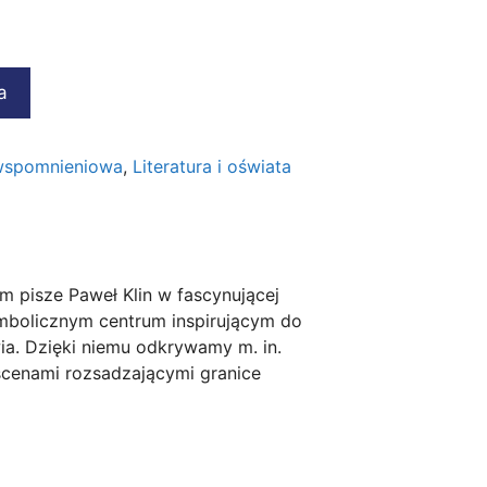
a
i wspomnieniowa
,
Literatura i oświata
ym pisze Paweł Klin w fascynującej
symbolicznym centrum inspirującym do
ia. Dzięki niemu odkrywamy m. in.
 scenami rozsadzającymi granice