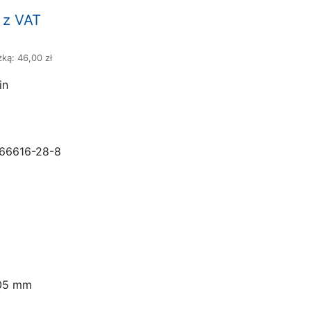
na
Aktualna
z VAT
cena
ką: 46,00 zł
:
wynosi:
in
25,30 zł.
66616-28-8
05 mm