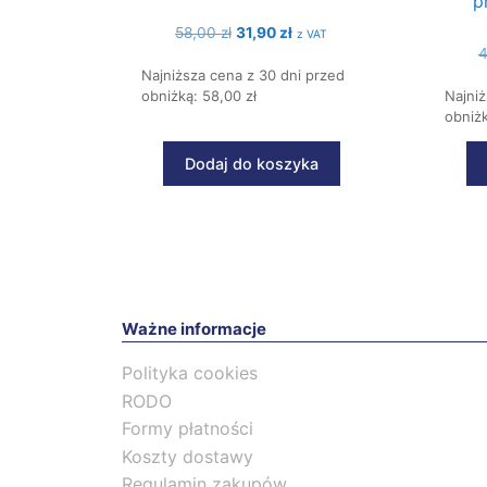
p
Pierwotna
Aktualna
58,00
zł
31,90
zł
z VAT
cena
cena
Najniższa cena z 30 dni przed
wynosiła:
wynosi:
obniżką: 58,00 zł
Najniż
58,00 zł.
31,90 zł.
obniżk
Dodaj do koszyka
Ważne informacje
Polityka cookies
RODO
Formy płatności
Koszty dostawy
Regulamin zakupów