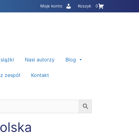
Moje konto
Koszyk
0
siążki
Nasi autorzy
Blog
z zespół
Kontakt
olska