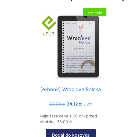
promocja
[e-book] Wroclove Polska
Pierwotna
Aktualna
36,00
zł
24,12
zł
z VAT
cena
cena
Najniższa cena z 30 dni przed
wynosiła:
wynosi:
obniżką: 36,00 zł
36,00 zł.
24,12 zł.
Dodaj do koszyka