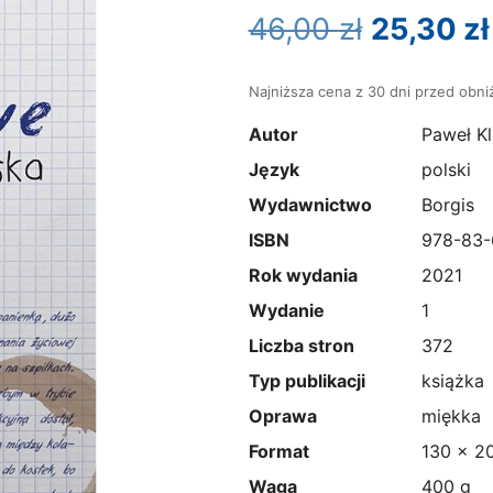
Pierwot
46,00
zł
25,30
zł
cena
Najniższa cena z 30 dni przed obniż
wynosiła
Autor
Paweł Kl
46,00 zł.
Język
polski
Wydawnictwo
Borgis
ISBN
978-83-
Rok wydania
2021
Wydanie
1
Liczba stron
372
Typ publikacji
książka
Oprawa
miękka
Format
130 x 2
Waga
400 g