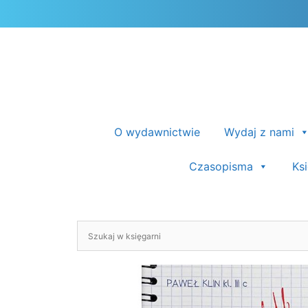
Przejdź
do
treści
O wydawnictwie
Wydaj z nami
Czasopisma
Ks