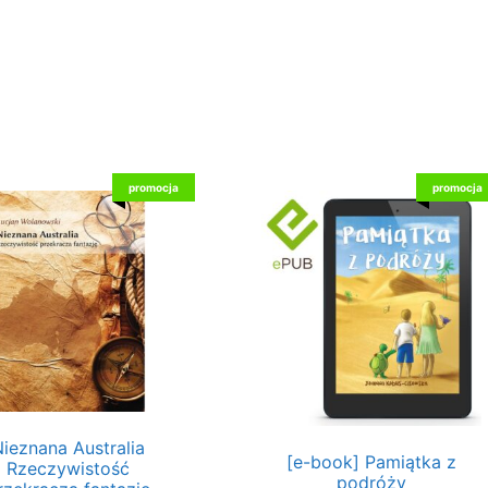
promocja
promocja
ieznana Australia
[e-book] Pamiątka z
Rzeczywistość
podróży