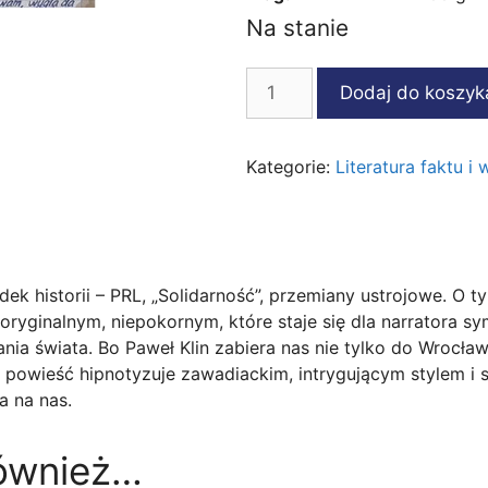
Na stanie
ilość
Dodaj do koszyk
Wroclove
Polska
Kategorie:
Literatura faktu 
dek historii – PRL, „Solidarność”, przemiany ustrojowe. O t
 oryginalnym, niepokornym, które staje się dla narratora 
ia świata. Bo Paweł Klin zabiera nas nie tylko do Wrocław
 Ta powieść hipnotyzuje zawadiackim, intrygującym stylem i
a na nas.
również…