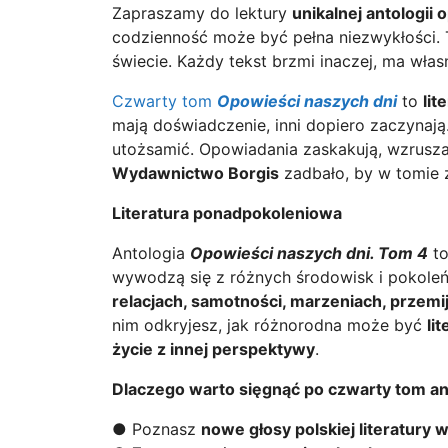
Zapraszamy do lektury
unikalnej antologi
codzienność może być pełna niezwykłości.
świecie. Każdy tekst brzmi inaczej, ma wła
Czwarty tom
Opowieści naszych dni
to
lit
mają doświadczenie, inni dopiero zaczynają.
utożsamić. Opowiadania zaskakują, wzruszaj
Wydawnictwo Borgis
zadbało, by w tomie 
Literatura ponadpokoleniowa
Antologia
Opowieści naszych dni. Tom 4
t
wywodzą się z różnych środowisk i pokoleń
relacjach, samotności, marzeniach, przemij
nim odkryjesz, jak różnorodna może być
li
życie z innej perspektywy
.
Dlaczego warto sięgnąć po czwarty tom an
● Poznasz
nowe głosy polskiej literatury 