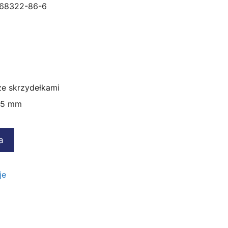
68322-86-6
ze skrzydełkami
95 mm
a
je