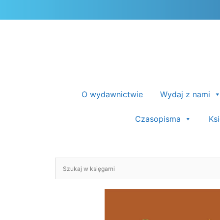
Przejdź
do
treści
O wydawnictwie
Wydaj z nami
Czasopisma
Ks