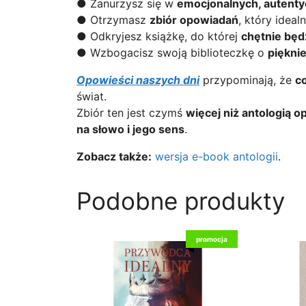
● Zanurzysz się w
emocjonalnych, autenty
● Otrzymasz
zbiór opowiadań
, który idea
● Odkryjesz książkę, do której
chętnie będ
● Wzbogacisz swoją biblioteczkę o
piękni
Opowieści naszych dni
przypominają, że
c
świat.
Zbiór ten jest czymś
więcej niż antologią 
na słowo i jego sens
.
Zobacz także:
wersja e-book antologii
.
Podobne produkty
promocja