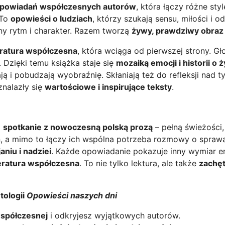
i opowiadań współczesnych autorów
, która łączy różne sty
 To
opowieści o ludziach
, którzy szukają sensu, miłości i 
sny rytm i charakter. Razem tworzą
żywy, prawdziwy obraz
eratura współczesna
, która wciąga od pierwszej strony. G
 Dzięki temu książka staje się
mozaiką emocji i historii o ż
ą i pobudzają wyobraźnię. Skłaniają też do refleksji nad 
znalazły się
wartościowe i inspirujące teksty
.
o
spotkanie z nowoczesną polską prozą
– pełną świeżości,
, a mimo to łączy ich wspólna potrzeba rozmowy o sprawa
aniu i nadziei
. Każde opowiadanie pokazuje inny wymiar em
teratura współczesna
. To nie tylko lektura, ale także
zachęt
tologii
Opowieści naszych dni
współczesnej
i odkryjesz wyjątkowych autorów.