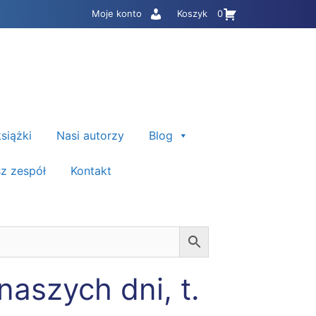
Moje konto
Koszyk
0
siążki
Nasi autorzy
Blog
z zespół
Kontakt
aszych dni, t.