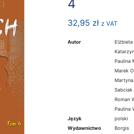
4
32,95
zł
z VAT
Autor
Elżbieta
Katarzy
Paulina 
Marek O
Martyna
Sabciak 
Roman W
Paulina 
Język
polski
Wydawnictwo
Borgis