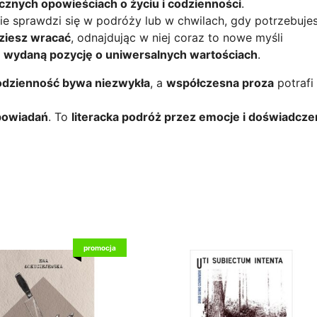
cznych opowieściach o życiu i codzienności
.
lnie sprawdzi się w podróży lub w chwilach, gdy potrzebuj
ziesz wracać
, odnajdując w niej coraz to nowe myśli
e wydaną pozycję o uniwersalnych wartościach
.
odzienność bywa niezwykła
, a
współczesna proza
potrafi
opowiadań
. To
literacka podróż przez emocje i doświadcze
promocja