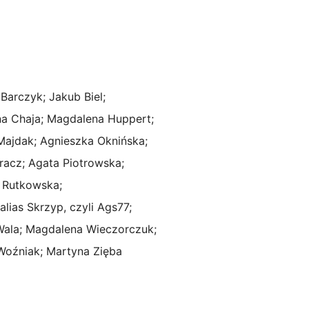
 Barczyk; Jakub Biel;
na Chaja; Magdalena Huppert;
Majdak; Agnieszka Oknińska;
racz; Agata Piotrowska;
 Rutkowska;
alias Skrzyp, czyli Ags77;
ala; Magdalena Wieczorczuk;
Woźniak; Martyna Zięba