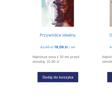
Przywódca idealny
O
Pierwotna
Aktualna
32,90
zł
18,09
zł
4
z VAT
cena
cena
Najniższa cena z 30 dni przed
wynosiła:
wynosi:
Najniż
obniżką: 32,90 zł
obniżk
32,90 zł.
18,09 zł.
Dodaj do koszyka