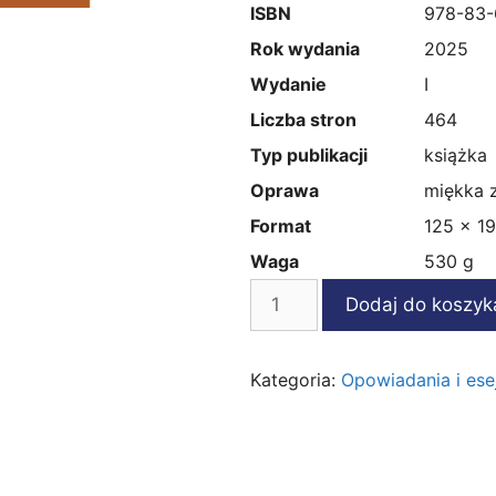
ISBN
978-83-
Rok wydania
2025
Wydanie
I
Liczba stron
464
Typ publikacji
książka
Oprawa
miękka 
Format
125 x 1
Waga
530 g
ilość
Dodaj do koszyk
Opowieści
naszych
dni,
Kategoria:
Opowiadania i ese
t.
4