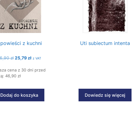
powieści z kuchni
Uti subiectum intenta
Pierwotna
Aktualna
6,90
zł
25,79
zł
z VAT
cena
cena
sza cena z 30 dni przed
wynosiła:
wynosi:
ą: 46,90 zł
46,90 zł.
25,79 zł.
Dodaj do koszyka
Dowiedz się więcej