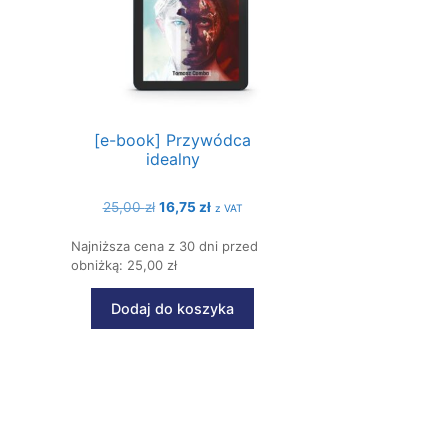
[e-book] Przywódca
idealny
Pierwotna
Aktualna
25,00
zł
16,75
zł
z VAT
cena
cena
Najniższa cena z 30 dni przed
wynosiła:
wynosi:
obniżką: 25,00 zł
25,00 zł.
16,75 zł.
Dodaj do koszyka