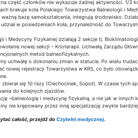
na część członków nie wykazuje żadnej aktywności. 1/3 k
h brakuje koła Polskiego Towarzystwa Balneologii i Medyc
ą ważną bazę samokształcenia, integrują środowisko. Dzia
 udział w posiedzeniach koła, przynależność do Towarzyst
i Medycyny Fizykalnej działają 2 sekcje tj. Bioklimatologii
łanie nowej sekcji – Krioterapii. Uchwałą Zarządu Główne
ncjonalnych metod balneofizykalnych.
y uchwałę o dokonaniu zmian w statucie. Po wielu trudac
ać nowej rejestracji Towarzystwa w KRS, co było obowiąz
nne.
ierał się 10 razy (Ciechocinek, Sopot). W czasie tych 
ania do kolejnych zjazdów.
ę –balneologię i medycynę fizykalną, a nie jak w innych kr
iny nie krępowany przez inną specjalizację zwykle bardzi
zytać całość, przejdź do
Czytelni medycznej
.