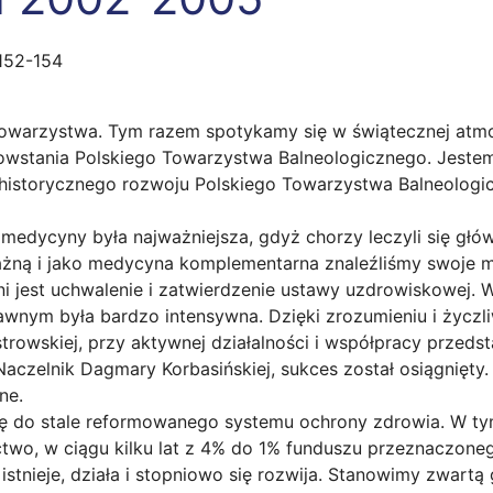
 152-154
o Towarzystwa. Tym razem spotykamy się w świątecznej at
powstania Polskiego Towarzystwa Balneologicznego. Jeste
 historycznego rozwoju Polskiego Towarzystwa Balneologicz
a medycyny była najważniejsza, gdyż chorzy leczyli się gł
ażną i jako medycyna komplementarna znaleźliśmy swoje 
 jest uchwalenie i zatwierdzenie ustawy uzdrowiskowej. Wal
rawnym była bardzo intensywna. Dzięki zrozumieniu i życz
trowskiej, przy aktywnej działalności i współpracy przeds
 Naczelnik Dagmary Korbasińskiej, sukces został osiągnięt
ne.
 do stale reformowanego systemu ochrony zdrowia. W tym 
nictwo, w ciągu kilku lat z 4% do 1% funduszu przeznaczon
tnieje, działa i stopniowo się rozwija. Stanowimy zwartą