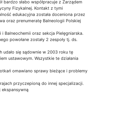
ół bardzo słabo współpracuje z Zarządem
yny Fizykalnej. Kontakt z tymi
łalność edukacyjna została doceniona przez
wa oraz prenumeratę Balneologii Polskiej
 i Balneochemii oraz sekcja Pielęgniarska.
go powołane zostały 2 zespoły tj. ds.
h udało się sądownie w 2003 roku tę
kiem ustawowym. Wszystkie te działania
spotkań omawiano sprawy bieżące i problemy
ajach przyczepioną do innej specjalizacji.
ej ekspansywną