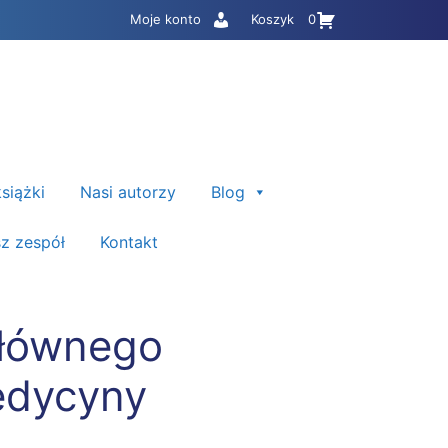
Moje konto
Koszyk
0
siążki
Nasi autorzy
Blog
z zespół
Kontakt
Głównego
edycyny