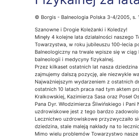
© Borgis - Balneologia Polska 3-4/2005, s.
Szanowne i Drogie Koleżanki i Koledzy!
Minęły 4 kolejne lata działalności naszeg
Towarzystwa, w roku jubileuszu 100-lecia 
Balneologiczny na trwale wpisze się w ciąg
balneologii i medycyny fizykalnej.
Przez kilkaset ostatnich lat nasza dziedzin
zajmujemy dalszą pozycję, ale niezwykle w
Najważniejszym wydarzeniem z ostatnich dni
ostatnich 10 latach praca nad tym aktem p
Kralkowskiej, Kazimierza Sasa oraz Poseł Os
Pana Dyr. Włodzimierza Śliwińskiego i Pani
uzdrowiskowe jest z tego bardzo zadowolo
Lecznictwo uzdrowiskowe przyzwyczaiło się
dziedzina, stale maleją nakłady na to lecz
Mimo wielu problemów Towarzystwo nasze is