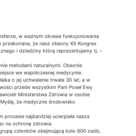
mosferze, w ważnym okresie funkcjonowania
m przekonana, że nasz obecny XX Kongres
nego i dziedziny którą reprezentujemy tj. –
ównie metodami naturalnymi. Obecnie
miejsce we współczesnej medycynie.
ka o jej uchwalenie trwała 30 lat, a w
liwości przede wszystkim Pani Poseł Ewy
tawicieli Ministerstwa Zdrowia w osobie
y. Myślę, że medyczne środowisko
procesie najbardziej ucierpiała nasza
ego na ochronę zdrowia.
 grupę członków obejmującą koło 600 osób,