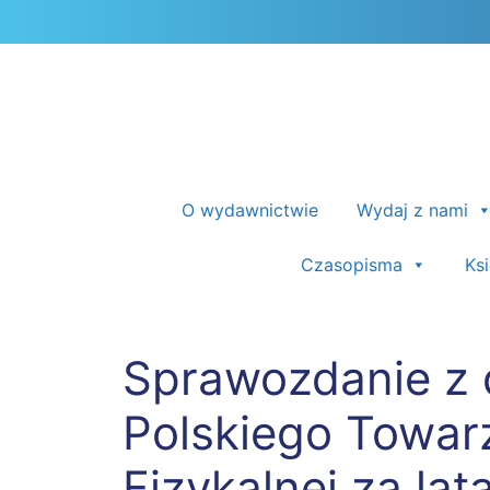
Przejdź
do
treści
O wydawnictwie
Wydaj z nami
Czasopisma
Ks
Sprawozdanie z 
Polskiego Towar
Fizykalnej za la