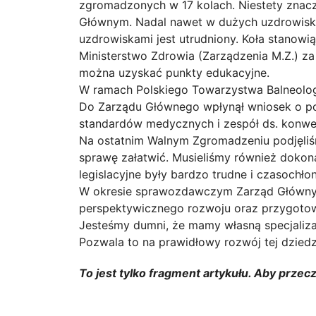
zgromadzonych w 17 kolach. Niestety znacz
Głównym. Nadal nawet w dużych uzdrowiskac
uzdrowiskami jest utrudniony. Koła stanowi
Ministerstwo Zdrowia (Zarządzenia M.Z.) za
można uzyskać punkty edukacyjne.
W ramach Polskiego Towarzystwa Balneologii 
Do Zarządu Głównego wpłynął wniosek o powo
standardów medycznych i zespół ds. konwe
Na ostatnim Walnym Zgromadzeniu podjęliśm
sprawę załatwić. Musieliśmy również dokon
legislacyjne były bardzo trudne i czasochło
W okresie sprawozdawczym Zarząd Główny zb
perspektywicznego rozwoju oraz przygotow
Jesteśmy dumni, że mamy własną specjalizacj
Pozwala to na prawidłowy rozwój tej dziedz
To jest tylko fragment artykułu. Aby przec